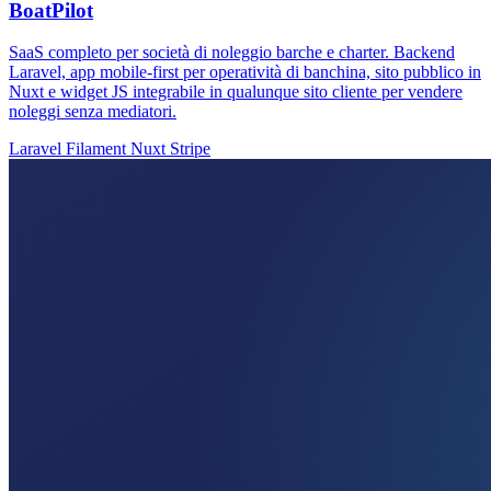
BoatPilot
SaaS completo per società di noleggio barche e charter. Backend
Laravel, app mobile-first per operatività di banchina, sito pubblico in
Nuxt e widget JS integrabile in qualunque sito cliente per vendere
noleggi senza mediatori.
Laravel
Filament
Nuxt
Stripe