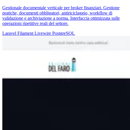
Gestionale documentale verticale per broker finanziari. Gestione
pratiche, documenti obbligatori, antiriciclaggio, workflow di
validazione e archiviazione a norma. Interfaccia ottimizzata sulle
operazioni ripetitive reali del settore.
Laravel
Filament
Livewire
PostgreSQL