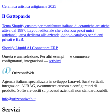
Ceramica artistica artigianale
2025
Il Gattopardo
Tema Shopify custom per manifattura italiana di ceramiche artistiche
attiva dal 1987. Layout editoriale che valorizza pezzi unici
artigianali, area dedicata alle aziende, doppio catalogo per clienti
privati e B2B.
Shopify
Liquid
AI
Connettore ERP
Questa è una selezione. Per altri esempi — e-commerce,
configuratori, integrazioni —
scrivimi
.
Orizzonti
Web
Agenzia italiana specializzata in sviluppo Laravel, SaaS verticali,
integrazioni AI/RAG, e-commerce custom e configuratori di
prodotto. Software cuciti su processi aziendali non standardizzabili.
info@orizzontiweb.it
Servizi