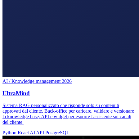
AI / Knowledge management
2026
UltraMind
Sistema RAG personalizzato che risponde solo su contenuti
approvati dal cliente. Back-office per caricare, validare e versionare
la knowledge base; API e widget per esporre l'assistente sui canali
del cliente.
Python
React
AI API
PostgreSQL