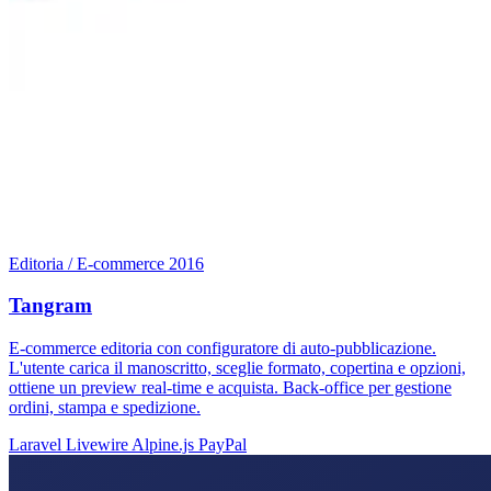
Editoria / E-commerce
2016
Tangram
E-commerce editoria con configuratore di auto-pubblicazione.
L'utente carica il manoscritto, sceglie formato, copertina e opzioni,
ottiene un preview real-time e acquista. Back-office per gestione
ordini, stampa e spedizione.
Laravel
Livewire
Alpine.js
PayPal