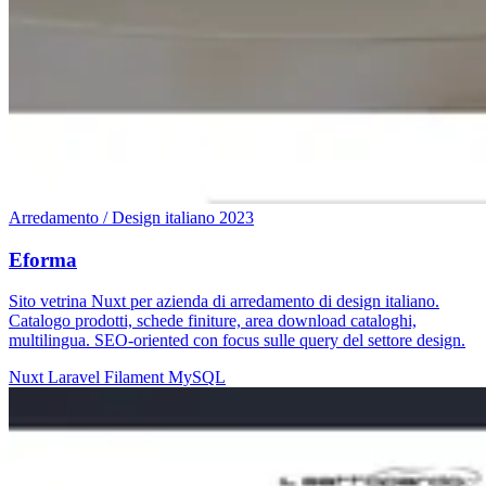
Arredamento / Design italiano
2023
Eforma
Sito vetrina Nuxt per azienda di arredamento di design italiano.
Catalogo prodotti, schede finiture, area download cataloghi,
multilingua. SEO-oriented con focus sulle query del settore design.
Nuxt
Laravel
Filament
MySQL